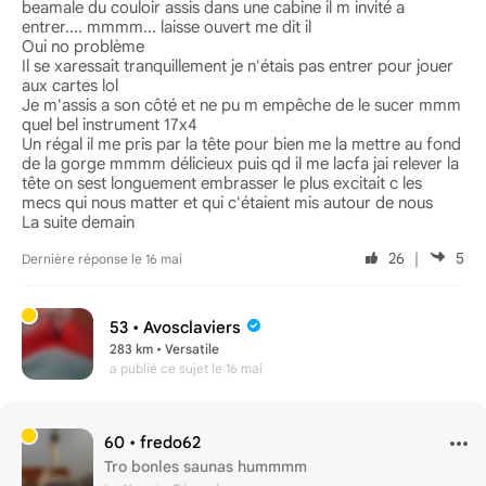
beamale du couloir assis dans une cabine il m invité a
entrer.... mmmm... laisse ouvert me dit il
Oui no problème
Il se xaressait tranquillement je n'étais pas entrer pour jouer
aux cartes lol
Je m'assis a son côté et ne pu m empêche de le sucer mmm
quel bel instrument 17x4
Un régal il me pris par la tête pour bien me la mettre au fond
de la gorge mmmm délicieux puis qd il me lacfa jai relever la
tête on sest longuement embrasser le plus excitait c les
mecs qui nous matter et qui c'étaient mis autour de nous
La suite demain
26
｜
5
Dernière réponse le 16 mai
53 •
Avosclaviers
283 km • Versatile
a publié ce sujet
le 16 mai
60 •
fredo62
Tro bonles saunas hummmm