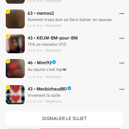
Le 16 mai
• Répondre
63 •
memos2
Hummm trops bon se faire baiser en saunas
Le 16 mai
• Répondre
43 •
KEUM-BM-pour-BM
17/4 un monstre 🤣🤣
Le 16 mai
• Répondre
46 •
Mimi93
Au sauna c'est top❤️
Le 16 mai
• Répondre
43 •
Mecbichaud80
Vivement la suite
Le 16 mai
• Répondre
SIGNALER LE SUJET