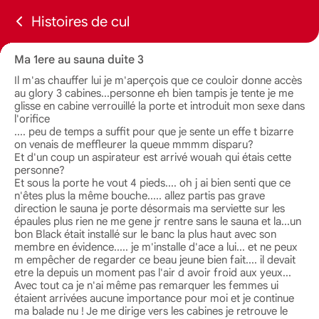
Histoires de cul
Ma 1ere au sauna duite 3
Il m'as chauffer lui je m'aperçois que ce couloir donne accès
au glory 3 cabines...personne eh bien tampis je tente je me
glisse en cabine verrouillé la porte et introduit mon sexe dans
l'orifice
.... peu de temps a suffit pour que je sente un effe t bizarre
on venais de meffleurer la queue mmmm disparu?
Et d'un coup un aspirateur est arrivé wouah qui étais cette
personne?
Et sous la porte he vout 4 pieds.... oh j ai bien senti que ce
n'êtes plus la même bouche..... allez partis pas grave
direction le sauna je porte désormais ma serviette sur les
épaules plus rien ne me gene jr rentre sans le sauna et la...un
bon Black était installé sur le banc la plus haut avec son
membre en évidence..... je m'installe d'ace a lui... et ne peux
m empêcher de regarder ce beau jeune bien fait.... il devait
etre la depuis un moment pas l'air d avoir froid aux yeux...
Avec tout ca je n'ai même pas remarquer les femmes ui
étaient arrivées aucune importance pour moi et je continue
ma balade nu ! Je me dirige vers les cabines je retrouve le