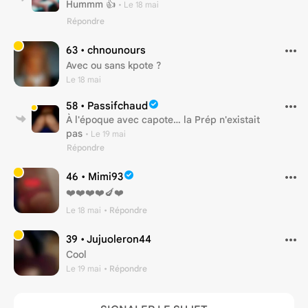
Hummm 👍
•
Le 18 mai
Répondre
63 •
chnounours
Avec ou sans kpote ?
Le 18 mai
58 •
Passifchaud
À l'époque avec capote… la Prép n'existait
pas
•
Le 19 mai
Répondre
46 •
Mimi93
❤️❤️❤️❤️🍆❤️
Le 18 mai
• Répondre
39 •
Jujuoleron44
Cool
Le 19 mai
• Répondre