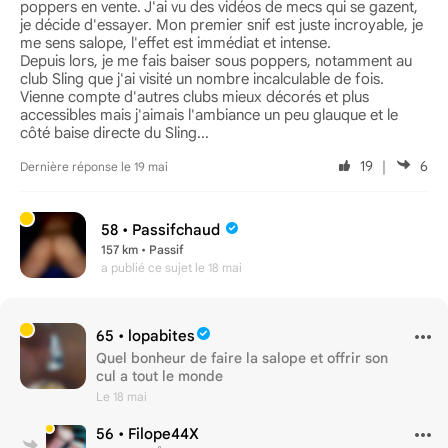
poppers en vente. J'ai vu des vidéos de mecs qui se gazent,
je décide d'essayer. Mon premier snif est juste incroyable, je
me sens salope, l'effet est immédiat et intense.
Depuis lors, je me fais baiser sous poppers, notamment au
club Sling que j'ai visité un nombre incalculable de fois.
Vienne compte d'autres clubs mieux décorés et plus
accessibles mais j'aimais l'ambiance un peu glauque et le
côté baise directe du Sling...
19
｜
6
Dernière réponse le 19 mai
58 •
Passifchaud
157 km • Passif
a publié ce sujet
le 18 mai
65 •
lopabites
Quel bonheur de faire la salope et offrir son
cul a tout le monde
Le 18 mai
56 •
Filope44X