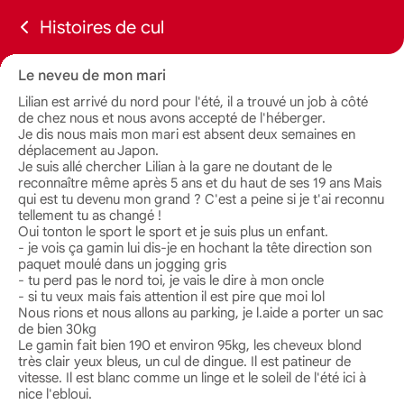
Histoires de cul
Le neveu de mon mari
Lilian est arrivé du nord pour l'été, il a trouvé un job à côté
de chez nous et nous avons accepté de l'héberger.
Je dis nous mais mon mari est absent deux semaines en
déplacement au Japon.
Je suis allé chercher Lilian à la gare ne doutant de le
reconnaître même après 5 ans et du haut de ses 19 ans Mais
qui est tu devenu mon grand ? C'est a peine si je t'ai reconnu
tellement tu as changé !
Oui tonton le sport le sport et je suis plus un enfant.
- je vois ça gamin lui dis-je en hochant la tête direction son
paquet moulé dans un jogging gris
- tu perd pas le nord toi, je vais le dire à mon oncle
- si tu veux mais fais attention il est pire que moi lol
Nous rions et nous allons au parking, je l.aide a porter un sac
de bien 30kg
Le gamin fait bien 190 et environ 95kg, les cheveux blond
très clair yeux bleus, un cul de dingue. Il est patineur de
vitesse. Il est blanc comme un linge et le soleil de l'été ici à
nice l'ebloui.