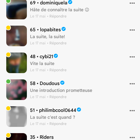
69 •
dominiquela
Hâte de connaître la suite 😉
Le 17 mai
• Répondre
65 •
lopabites
La suite, la suite!
Le 17 mai
• Répondre
48 •
cybi21
Vite la suite
Le 17 mai
• Répondre
58 •
Doudous
Une introduction prometteuse
Le 17 mai
• Répondre
51 •
philimbcool0644
La suite c'est quand ?
Le 17 mai
• Répondre
35 •
Riders