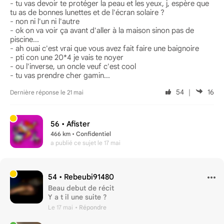
- tu vas devoir te protéger la peau et les yeux, j, espère que
tu as de bonnes lunettes et de l'écran solaire ?
- non ni l'un ni l'autre
- ok on va voir ça avant d'aller à la maison sinon pas de
piscine...
- ah ouai c'est vrai que vous avez fait faire une baignoire
- pti con une 20*4 je vais te noyer
- ou l'inverse, un oncle veuf c'est cool
- tu vas prendre cher gamin...
54
｜
16
Dernière réponse le 21 mai
56 •
Afister
466 km • Confidentiel
a publié ce sujet
le 17 mai
54 •
Rebeubi91480
Beau debut de récit
Y a t il une suite ?
Le 17 mai
• Répondre