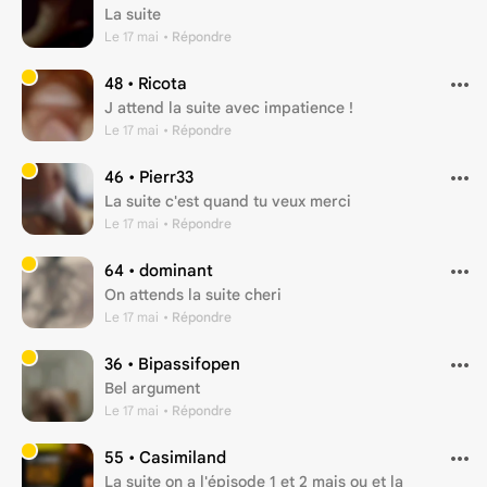
La suite
Le 17 mai
• Répondre
48 •
Ricota
J attend la suite avec impatience !
Le 17 mai
• Répondre
46 •
Pierr33
La suite c'est quand tu veux merci
Le 17 mai
• Répondre
64 •
dominant
On attends la suite cheri
Le 17 mai
• Répondre
36 •
Bipassifopen
Bel argument
Le 17 mai
• Répondre
55 •
Casimiland
La suite on a l'épisode 1 et 2 mais ou et la