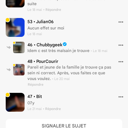
suite
Le 18 mai
• Répondre
53 •
Julian06
Aucun effet sur moi
Le 18 mai
46 •
Chubbygeek
Idem c est très malsain je trouve
•
Le 18 mai
48 •
PourCourir
Pareil et jeune de la famille je trouve ça pas
sein ni correct. Après, vous faites ce que
vous voulez.
•
Le 20 mai
Répondre
47 •
Bit
07y
Le 21 mai
• Répondre
SIGNALER LE SUJET