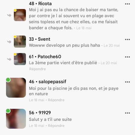
48 •
Ricota
Moi j ai pas eu la chance de baiser ma tante,
par contre je l ai souvent vu en plage avec
seins topless et nue chez elles, ca me faisait
bander a chaque fois.
•
Le 18 mai
33 •
Svent
Wowww develope un peu plus haha
•
Le 20 mai
61 •
Patoche60
La 3ème partie vient d'être publié
•
Le 20 mai
Répondre
46 •
salopepassif
Moi pour la piscine je dis pas non, et je paye
en nature
Le 18 mai
• Répondre
56 •
91929
Salut y a t'il une suite
Le 18 mai
• Répondre