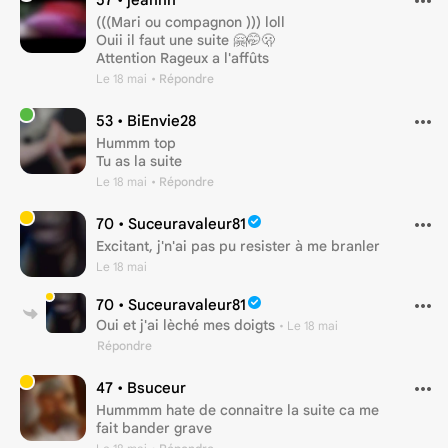
(((Mari ou compagnon ))) loll
Ouii il faut une suite 🤗🤭🫢
Attention Rageux a l'affûts
Le 18 mai
• Répondre
53 •
BiEnvie28
Hummm top
Tu as la suite
Le 18 mai
• Répondre
70 •
Suceuravaleur81
Excitant, j'n'ai pas pu resister à me branler
Le 18 mai
70 •
Suceuravaleur81
Oui et j'ai lèché mes doigts
•
Le 18 mai
Répondre
47 •
Bsuceur
Hummmm hate de connaitre la suite ca me
fait bander grave