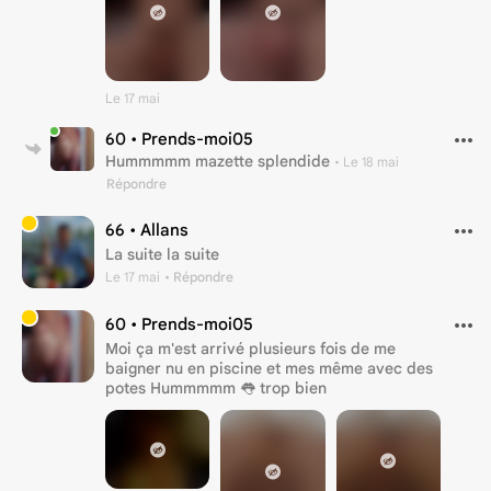
Le 17 mai
60 •
Prends-moi05
Hummmmm mazette splendide
•
Le 18 mai
Répondre
66 •
Allans
La suite la suite
Le 17 mai
• Répondre
60 •
Prends-moi05
Moi ça m'est arrivé plusieurs fois de me
baigner nu en piscine et mes même avec des
potes Hummmmm 👅 trop bien