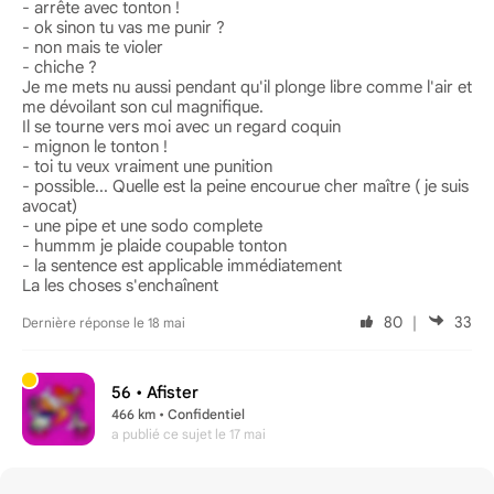
- arrête avec tonton !
- ok sinon tu vas me punir ?
- non mais te violer
- chiche ?
Je me mets nu aussi pendant qu'il plonge libre comme l'air et
me dévoilant son cul magnifique.
Il se tourne vers moi avec un regard coquin
- mignon le tonton !
- toi tu veux vraiment une punition
- possible... Quelle est la peine encourue cher maître ( je suis
avocat)
- une pipe et une sodo complete
- hummm je plaide coupable tonton
- la sentence est applicable immédiatement
La les choses s'enchaînent
80
｜
33
Dernière réponse le 18 mai
56 •
Afister
466 km • Confidentiel
a publié ce sujet
le 17 mai