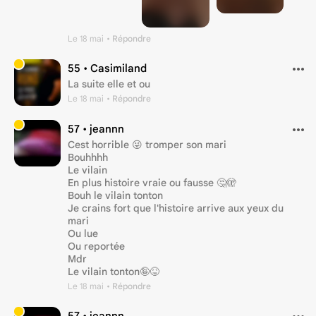
Le 18 mai
• Répondre
55 •
Casimiland
La suite elle et ou
Le 18 mai
• Répondre
57 •
jeannn
Cest horrible 😜 tromper son mari
Bouhhhh
Le vilain
En plus histoire vraie ou fausse 🤔🫣
Bouh le vilain tonton
Je crains fort que l'histoire arrive aux yeux du
mari
Ou lue
Ou reportée
Mdr
Le vilain tonton🤪😝
Le 18 mai
• Répondre
57 •
jeannn