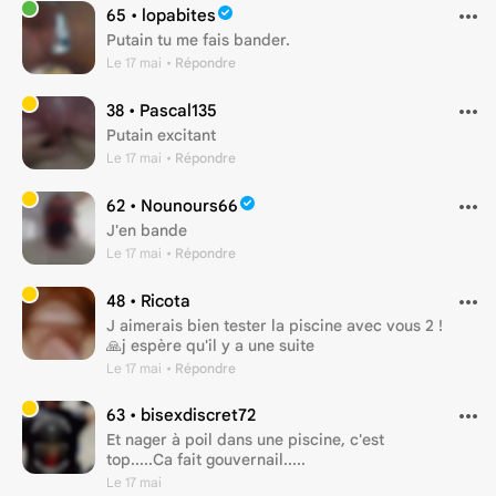
65 •
lopabites
Putain tu me fais bander.
Le 17 mai
• Répondre
38 •
Pascal135
Putain excitant
Le 17 mai
• Répondre
62 •
Nounours66
J'en bande
Le 17 mai
• Répondre
48 •
Ricota
J aimerais bien tester la piscine avec vous 2 !
🙏j espère qu'il y a une suite
Le 17 mai
• Répondre
63 •
bisexdiscret72
Et nager à poil dans une piscine, c'est
top.....Ca fait gouvernail.....
Le 17 mai