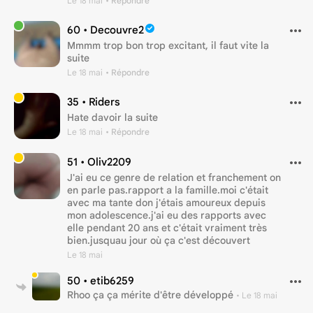
Le 18 mai
• Répondre
60 •
Decouvre2
Mmmm trop bon trop excitant, il faut vite la
suite
Le 18 mai
• Répondre
35 •
Riders
Hate davoir la suite
Le 18 mai
• Répondre
51 •
Oliv2209
J'ai eu ce genre de relation et franchement on
en parle pas.rapport a la famille.moi c'était
avec ma tante don j'étais amoureux depuis
mon adolescence.j'ai eu des rapports avec
elle pendant 20 ans et c'était vraiment très
bien.jusquau jour où ça c'est découvert
Le 18 mai
50 •
etib6259
Rhoo ça ça mérite d'être développé
•
Le 18 mai