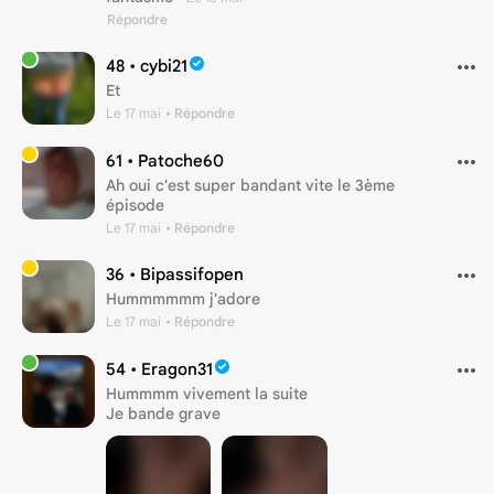
Répondre
48 •
cybi21
Et
Le 17 mai
• Répondre
61 •
Patoche60
Ah oui c'est super bandant vite le 3ème
épisode
Le 17 mai
• Répondre
36 •
Bipassifopen
Hummmmmm j'adore
Le 17 mai
• Répondre
54 •
Eragon31
Hummmm vivement la suite
Je bande grave