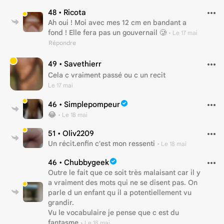
48 •
Ricota
Ah oui ! Moi avec mes 12 cm en bandant a
fond ! Elle fera pas un gouvernail 🥲
•
Le 17 mai
Répondre
49 •
Savethierr
Cela c vraiment passé ou c un recit
Le 17 mai
46 •
Simplepompeur
😂
•
Le 18 mai
51 •
Oliv2209
Un récit.enfin c'est mon ressenti
•
Le 18 mai
46 •
Chubbygeek
Outre le fait que ce soit très malaisant car il y
a vraiment des mots qui ne se disent pas. On
parle d un enfant qu il a potentiellement vu
grandir.
Vu le vocabulaire je pense que c est du
fantasme
•
Le 18 mai