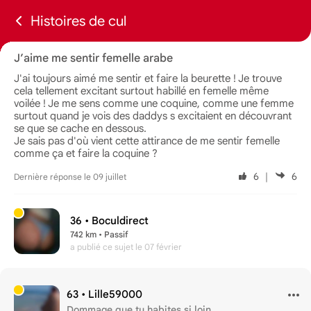
Histoires de cul
J’aime me sentir femelle arabe
J'ai toujours aimé me sentir et faire la beurette ! Je trouve
cela tellement excitant surtout habillé en femelle même
voilée ! Je me sens comme une coquine, comme une femme
surtout quand je vois des daddys s excitaient en découvrant
se que se cache en dessous.
Je sais pas d'où vient cette attirance de me sentir femelle
comme ça et faire la coquine ?
6
｜
6
Dernière réponse le 09 juillet
36 •
Boculdirect
742 km • Passif
a publié ce sujet
le 07 février
63 •
Lille59000
Dommage que tu habites si loin