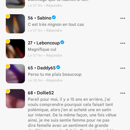
Le 07 fev
• Répondre
56 •
Sabino
C est très mignon en tout cas
Le 07 fev
• Répondre
27 •
Leboncoup
Magnifique cul
Le 07 fev
• Répondre
65 •
Daddy65
Perso tu me plais beaucoup
Le 08 fev
• Répondre
68 •
Dollie52
Pareil pour moi, il y a 15 ans en arrière, j'ai
voulu comprendre pourquoi cela faisait tant
polémique, alors j'en ai acheté une en satin
sur internet. De la même façon, une fois vêtue
ainsi, je me suis sentie femme pour ne pas
dire femelle avec un sentiment de grande